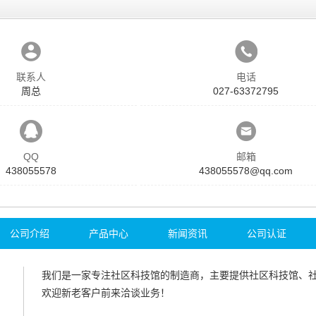
联系人
电话
周总
027-63372795
QQ
邮箱
438055578
438055578@qq.com
公司介绍
产品中心
新闻资讯
公司认证
我们是一家专注
社区科技馆
的制造商，主要提供
社区科技馆
、
欢迎新老客户前来洽谈业务！